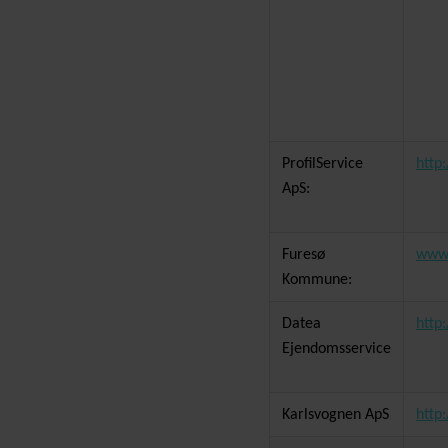
ProfilService
http:
ApS:
Furesø
www.
Kommune:
Datea
http
Ejendomsservice
Karlsvognen ApS
http