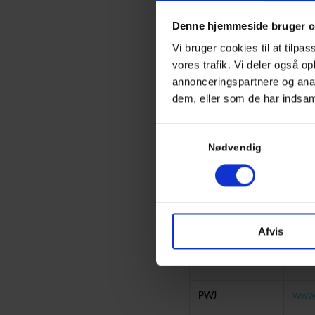
Travbanen i
http
Denne hjemmeside bruger c
Charlottenlund
Vi bruger cookies til at tilpas
vores trafik. Vi deler også 
Icopal Danmark
http
annonceringspartnere og anal
dem, eller som de har indsaml
Samtykkevalg
Jeudan Via M2
www.
Nødvendig
Clean
Berle Pool:
http
Revidan
http
Afvis
Lind og Risør:
www.
PWJ
www.