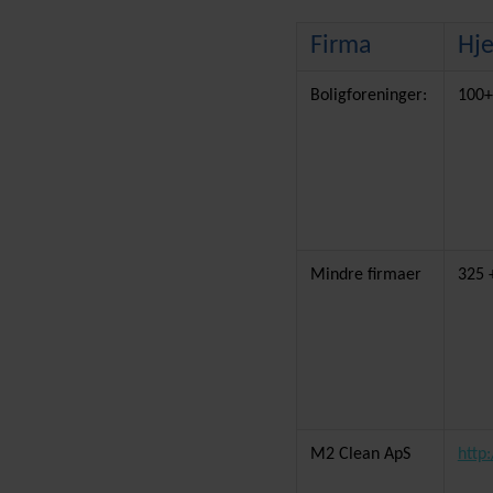
Firma
Hj
Boligforeninger:
100+
Mindre firmaer
325 
M2 Clean ApS
http