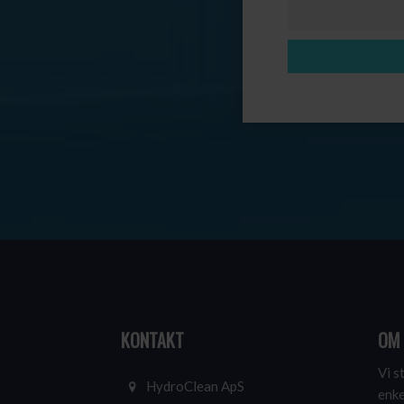
KONTAKT
OM
Vi s
HydroClean ApS
enke