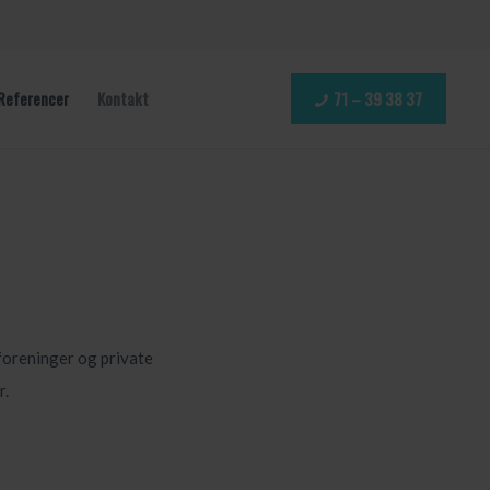
Referencer
Kontakt
71 – 39 38 37
foreninger og private
r.