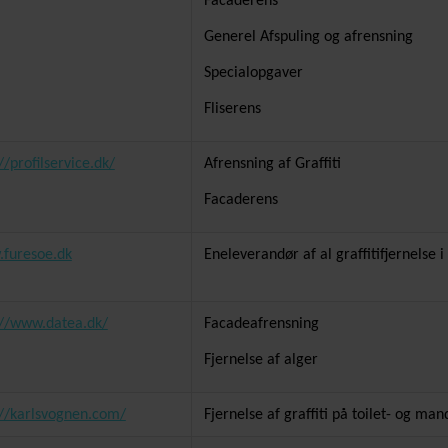
Facaderens
Generel Afspuling og afrensning
Specialopgaver
Fliserens
//profilservice.dk/
Afrensning af Graffiti
Facaderens
furesoe.dk
Eneleverandør af al graffitifjernels
://www.datea.dk/
Facadeafrensning
Fjernelse af alger
://karlsvognen.com/
Fjernelse af graffiti på toilet- og m