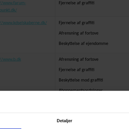
://www.farum-
Fjernelse af graffiti
punkt.dk/
://www.kdselskaberne.dk/
Fjernelse af graffiti
Afrensning af fortove
Beskyttelse af ejendomme
://www.b.dk
Afrensning af fortove
Fjernelse af graffiti
Beskyttelse mod graffiti
Abonnementsordninger
lagkagehuset.dk
Afrensning af graffiti
rh.dk
Fjernelse af kæmpe graffiti-opgave p
Detaljer