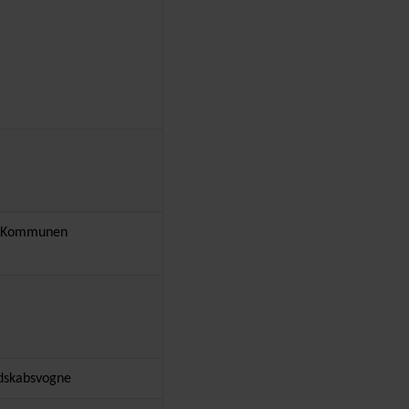
e i Kommunen
andskabsvogne