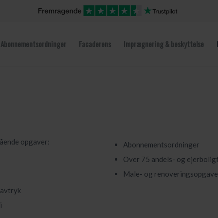
Abonnements­ordninger
Facaderens
Imprægnering & beskyttelse
gående opgaver:
Abonnementsordninger
Over 75 andels- og ejerbolig
Male- og renoveringsopgave
lavtryk
i