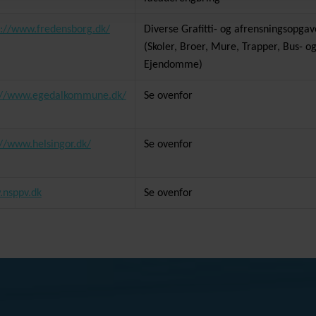
s://www.fredensborg.dk/
Diverse Grafitti- og afrensningsopga
(Skoler, Broer, Mure, Trapper, Bus- o
Ejendomme)
://www.egedalkommune.dk/
Se ovenfor
://www.helsingor.dk/
Se ovenfor
nsppv.dk
Se ovenfor