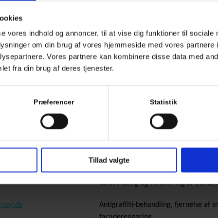
://www.travbanen.dk/
Fjernelse af graffiti
ookies
se vores indhold og annoncer, til at vise dig funktioner til sociale
oplysninger om din brug af vores hjemmeside med vores partnere i
://www.icopal.dk
Fjernelse af forurening efter tjæreuds
ysepartnere. Vores partnere kan kombinere disse data med andr
et fra din brug af deres tjenester.
Fjernelse af graffiti
Jeudan.dk
Flere forskellige løsninger omkring a
Præferencer
Statistik
opmarkering af P-Båse
://Swimmingpool.dk
Afrensning af områder omkring Poo
://Revidan.dk
Diverse afrensnings- og beskyttelses
Tillad valgte
lr-hus.dk/
Afrensning af flere emner, Imprægneri
samt maling og renovering af Contai
pwj.dk
Antigraffiti-behandling, fjernelse af 
facaderengøring