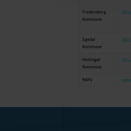
Fredensborg
http
Kommune
Egedal
http
Kommune
Helsingør
http
Kommune
NSPV
www.