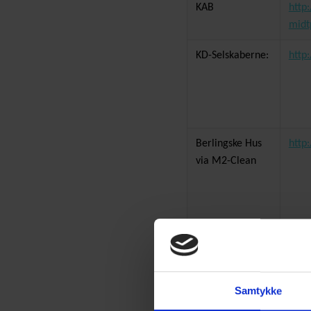
KAB
http
midt
KD-Selskaberne:
http
Berlingske Hus
http
via M2-Clean
Lagkagehuset
www.
Region
www.
Samtykke
Hovedstaden