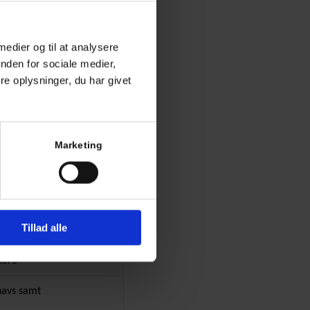
 medier og til at analysere
nden for sociale medier,
lip
e oplysninger, du har givet
frensning samt
Marketing
l-Områder
-opgaver
Tillad alle
ng, Graffitifjernelse
nere
snavs samt